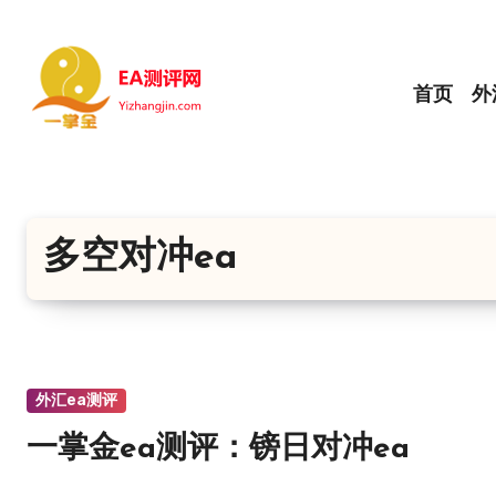
跳
转
到
首页
外
内
容
多空对冲ea
外汇ea测评
一掌金ea测评：镑日对冲ea