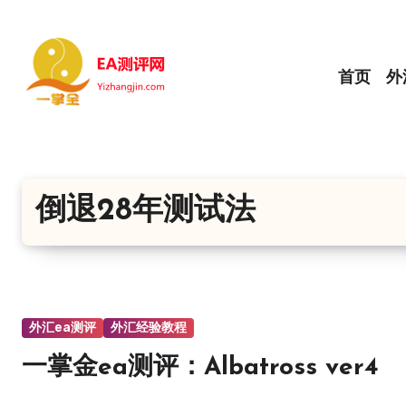
跳
转
到
首页
外
内
容
倒退28年测试法
外汇ea测评
外汇经验教程
一掌金ea测评：Albatross ver4